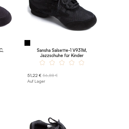
C,
Sansha Salsette-1 V931M,
Jazzschuhe für Kinder
51,22 €
56,88 €
Auf Lager