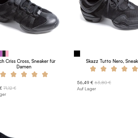
ch Criss Cross, Sneaker für
Skazz Tutto Nero, Sneak
Damen
56,49 €
63,80 €
€
71,12 €
Auf Lager
ger