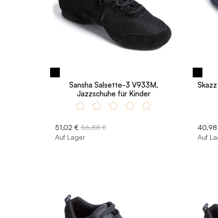
Sansha Salsette-3 V933M,
Skazz
Jazzschuhe für Kinder
51,02 €
56,88 €
40,98
Auf Lager
Auf La