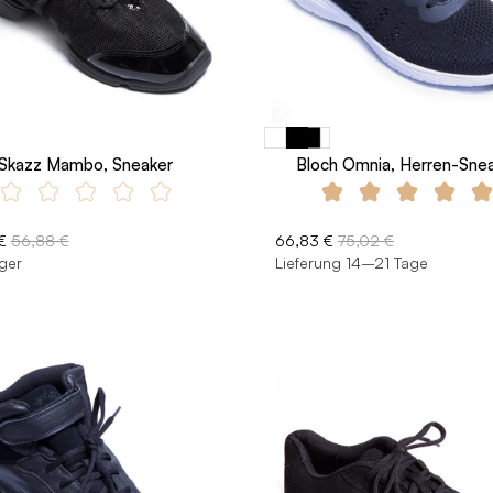
Skazz Mambo, Sneaker
Bloch Omnia, Herren-Sne
€
56,88 €
66,83 €
75,02 €
ger
Lieferung 14–21 Tage