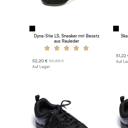
Dyna-Stie LS, Sneaker mit Besatz
Ska
aus Rauleder
51,22 
52,20 €
56,88 €
Auf La
Auf Lager