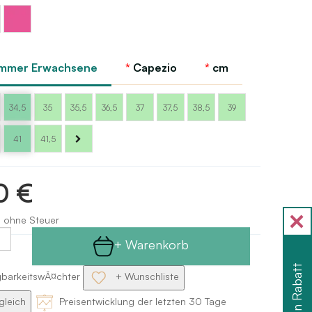
z
Rosa
– Hot
mmer Erwachsene
Capezio
cm
Pink
34,5
35
35,5
36,5
37
37,5
38,5
39
41
41,5
0 €
s ohne Steuer
+ Warenkorb
gbarkeitswĂ¤chter
+ Wunschliste
gleich
Preisentwicklung der letzten 30 Tage