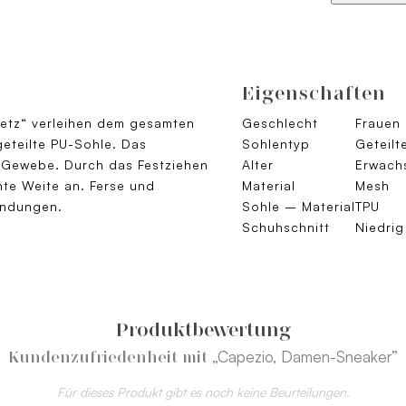
Eigenschaften
etz“ verleihen dem gesamten
Geschlecht
Frauen
geteilte PU-Sohle. Das
Sohlentyp
Geteilt
 Gewebe. Durch das Festziehen
Alter
Erwach
te Weite an. Ferse und
Material
Mesh
Landungen.
Sohle – Material
TPU
Schuhschnitt
Niedrig
Produktbewertung
„Capezio, Damen-Sneaker”
Kundenzufriedenheit mit
Für dieses Produkt gibt es noch keine Beurteilungen.