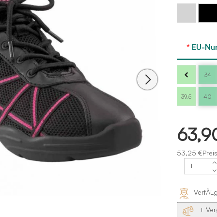
Schwar
Silbern
lackiert
EU-Nu
34
39,5
40
63,9
53,25 €Prei
VerfĂĽ
+ Ver