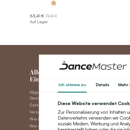
63,41 €
71,12 €
Auf Lager
Alles über den
Mein Kon
Einkauf
Ich stimme zu
Details
Mehr 
Mein Konto
Allgemeine
Bestellhistorie
Geschäftsbedingungen
Neuigkeiten
Diese Website verwendet Cook
Datenschutz DSGVO
Zur Personalisierung von Inhalten 
Versand
Datenverkehrs verwenden wir Cookie
Wie bezahlen
soziale Medien, Werbung und Analys
Wie man Ware reklamiert,
bereitgestellt haben oder die sie i