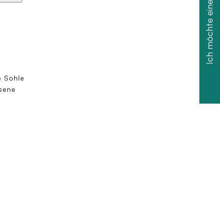
Ich möchte einen Rabatt
e Sohle
sene