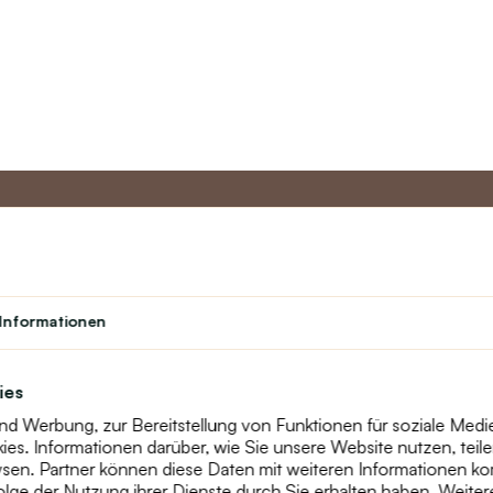
to
Master-Programm
Kundens
Informationen
Über uns
Student
Kontakt
Theater
text_faq
Treueprogramm
ies
Online-Rekla
und Werbung, zur Bereitstellung von Funktionen für soziale Med
Widerruf
s. Informationen darüber, wie Sie unsere Website nutzen, teilen
Sitemap
en. Partner können diese Daten mit weiteren Informationen kom
nfolge der Nutzung ihrer Dienste durch Sie erhalten haben. Weite