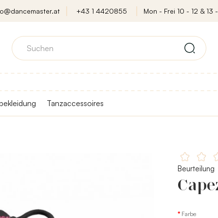
fo@dancemaster.at
+43 1 4420855
Mon - Frei 10 - 12 & 13 -
bekleidung
Tanzaccessoires
Beurteilung
Cape
Farbe