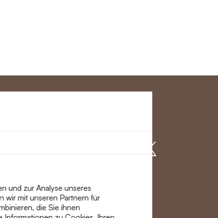
ervice
Mach mit
mationen und
ien und zur Analyse unseres
 wir mit unseren Partnern für
binieren, die Sie ihnen
re Informationen zu Cookies, Ihren