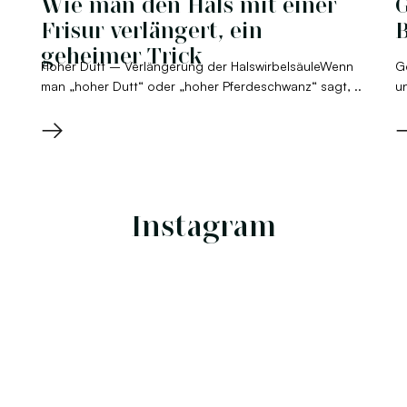
Wie man den Hals mit einer
G
Frisur verlängert, ein
B
geheimer Trick
Hoher Dutt – Verlängerung der HalswirbelsäuleWenn
G
man „hoher Dutt“ oder „hoher Pferdeschwanz“ sagt, ..
un
→
Instagram