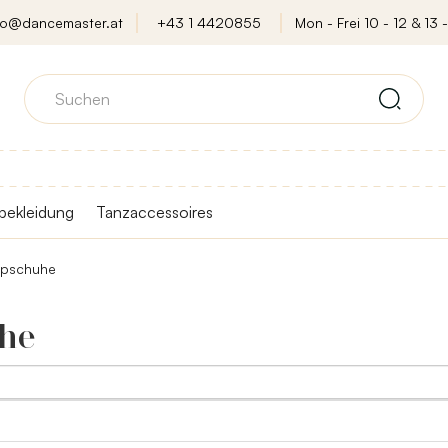
fo@dancemaster.at
+43 1 4420855
Mon - Frei 10 - 12 & 13 -
bekleidung
Tanzaccessoires
epschuhe
he