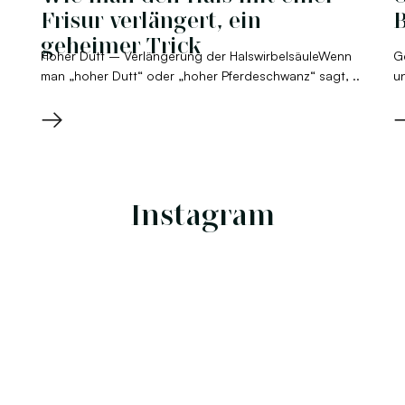
Frisur verlängert, ein
B
geheimer Trick
Hoher Dutt – Verlängerung der HalswirbelsäuleWenn
G
man „hoher Dutt“ oder „hoher Pferdeschwanz“ sagt, ..
un
→
Instagram