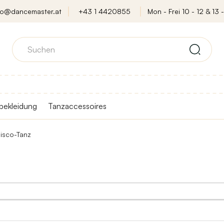
fo@dancemaster.at
+43 1 4420855
Mon - Frei 10 - 12 & 13 -
bekleidung
Tanzaccessoires
isco-Tanz