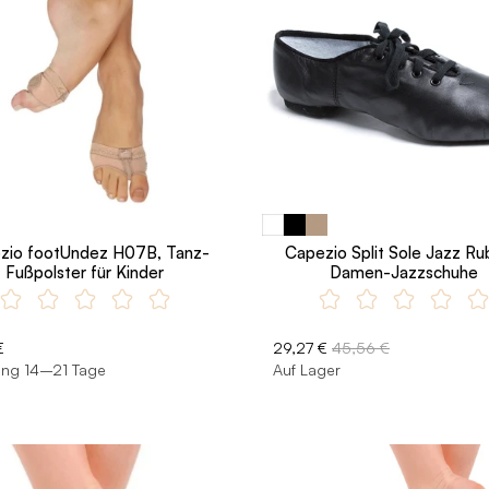
zio footUndez H07B, Tanz-
Capezio Split Sole Jazz Ru
Fußpolster für Kinder
Damen-Jazzschuhe
€
29,27 €
45,56 €
ung 14–21 Tage
Auf Lager