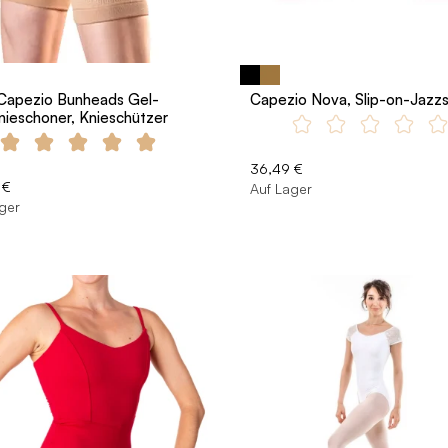
Capezio Bunheads Gel-
Capezio Nova, Slip-on-Jazz
nieschoner, Knieschützer
36,49 €
 €
Auf Lager
ger