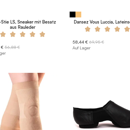
Stie LS, Sneaker mit Besatz
Dansez Vous Luccia, Latein
aus Rauleder
58,44 €
69,95 €
 €
56,88 €
Auf Lager
ger