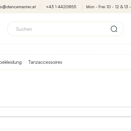
fo@dancemaster.at
+43 1 4420855
Mon - Frei 10 - 12 & 13 -
bekleidung
Tanzaccessoires