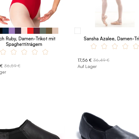
ch Ruby, Damen-Trikot mit
Sansha Azalee, Damen-Tr
Spaghettiträgern
17,56 €
36,49 €
 €
36,59 €
Auf Lager
ger