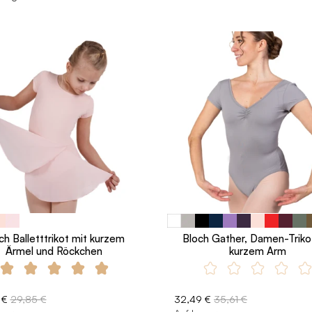
ch Balletttrikot mit kurzem
Bloch Gather, Damen-Triko
Ärmel und Röckchen
kurzem Arm
 €
29,85 €
32,49 €
35,61 €