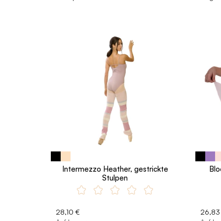
Intermezzo Heather, gestrickte
Blo
Stulpen
28,10 €
26,83