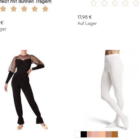
rikot mit dünnen Trägern
17,95 €
 €
Auf Lager
ger