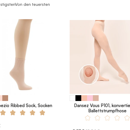
stigsten
Von den teuersten
ezio Ribbed Sock, Socken
Dansez Vous P101, konverti
Ballettstrumpfhose
€