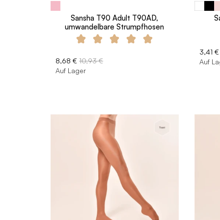
Sansha T90 Adult T90AD,
S
umwandelbare Strumpfhosen
3,41 €
8,68 €
10,93 €
Auf La
Auf Lager