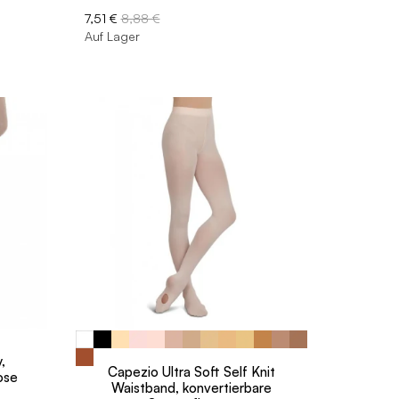
7,51 €
8,88 €
Auf Lager
,
Capezio Ultra Soft Self Knit
ose
Waistband, konvertierbare