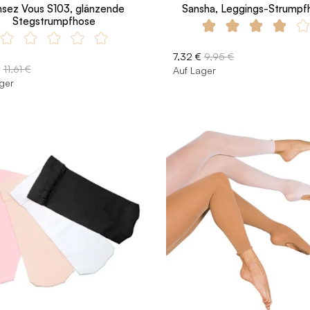
sez Vous S103, glänzende
Sansha, Leggings-Strumpf
Stegstrumpfhose
7,32 €
9,95 €
€
11,61 €
Auf Lager
ger