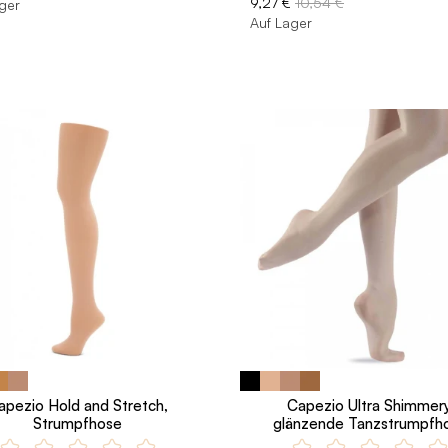
9,27 €
10,54 €
ger
Auf Lager
apezio Hold and Stretch,
Capezio Ultra Shimmery
Strumpfhose
glänzende Tanzstrumpfh