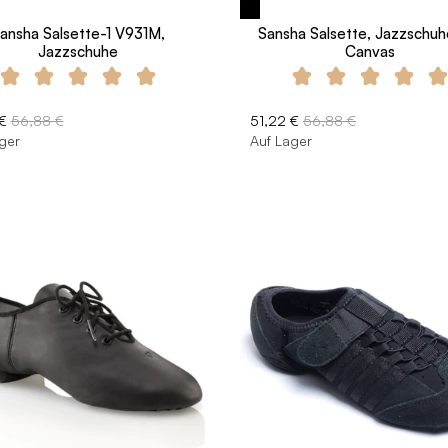
ansha Salsette-1 V931M,
Sansha Salsette, Jazzschuh
Jazzschuhe
Canvas
€
56,88 €
51,22 €
56,88 €
ger
Auf Lager