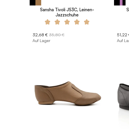
Sansha Tivoli JS3C, Leinen-
S
Jazzschuhe
32,68 €
35,80 €
51,22 
Auf Lager
Auf La