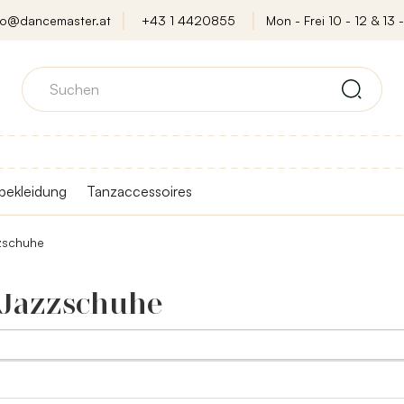
fo@dancemaster.at
+43 1 4420855
Mon - Frei 10 - 12 & 13 -
bekleidung
Tanzaccessoires
zschuhe
 Jazzschuhe