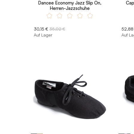
Dancee Economy Jazz Slip On,
Cap
Herren-Jazzschuhe
30,15 €
35,02 €
52,88
Auf Lager
Auf La