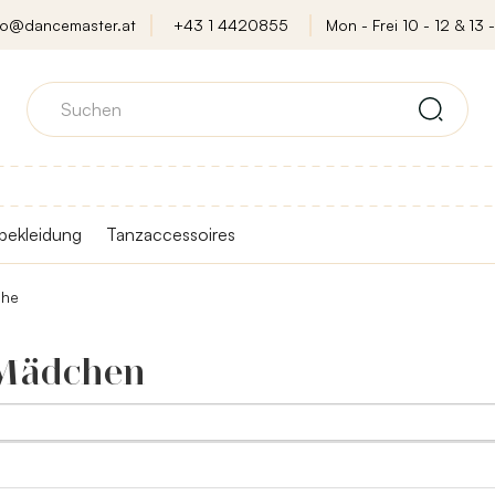
fo@dancemaster.at
+43 1 4420855
Mon - Frei 10 - 12 & 13 -
bekleidung
Tanzaccessoires
uhe
 Mädchen