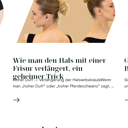
Wie man den Hals mit einer
G
Frisur verlängert, ein
B
geheimer Trick
Hoher Dutt – Verlängerung der HalswirbelsäuleWenn
G
man „hoher Dutt“ oder „hoher Pferdeschwanz“ sagt, ..
un
→