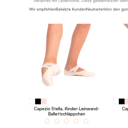
Varianten mit Ledersohle. Diese gewährleisten de
Wir empfehlen
Beliebte Kunden
Neuheiten
Von den gün
Capezio Stella, Kinder-Leinwand-
Ca
Ballettschläppchen