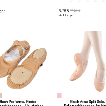
8,78 €
17,27 €
ger
Auf Lager
Bloch Performa, Kinder-
Bloch Arise Split Sole,
ttschläppchen - Hautfarben -
Ballettschläppchen für Ki