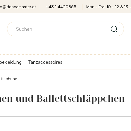
fo@dancemaster.at
+43 1 4420855
Mon - Frei 10 - 12 & 13 -
bekleidung
Tanzaccessoires
ettschuhe
en und Ballettschläppchen