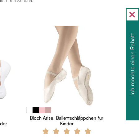
keit des Schuhs.
Ich möchte einen Rabatt
Bloch Arise, Ballettschläppchen für
nder
Kinder