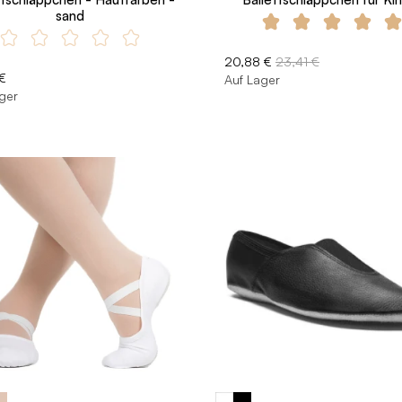
sand
20,88 €
23,41 €
€
Auf Lager
ger