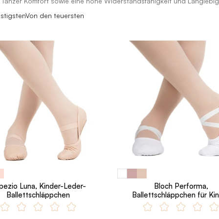
m Tänzer Komfort sowie eine hohe Widerstandsfähigkeit und Langlebig
stigsten
Von den teuersten
pezio Luna, Kinder-Leder-
Bloch Performa,
Ballettschläppchen
Ballettschläppchen für Ki