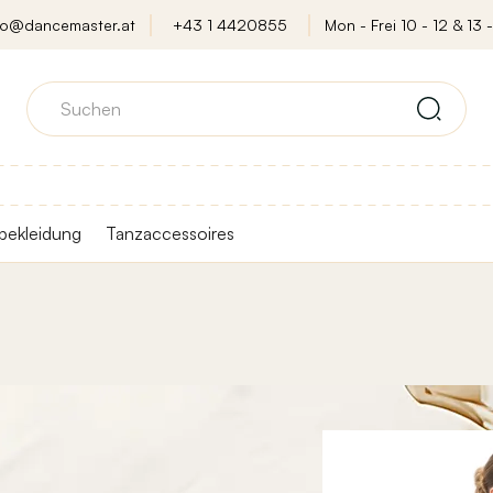
fo@dancemaster.at
+43 1 4420855
Mon - Frei 10 - 12 & 13 -
bekleidung
Tanzaccessoires