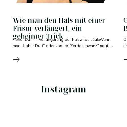
Wie man den Hals mit einer
G
Frisur verlängert, ein
B
geheimer Trick
Hoher Dutt – Verlängerung der HalswirbelsäuleWenn
G
man „hoher Dutt“ oder „hoher Pferdeschwanz“ sagt, ..
un
→
Instagram