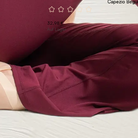
Capezio Begu
32,98 €
Auf Lager