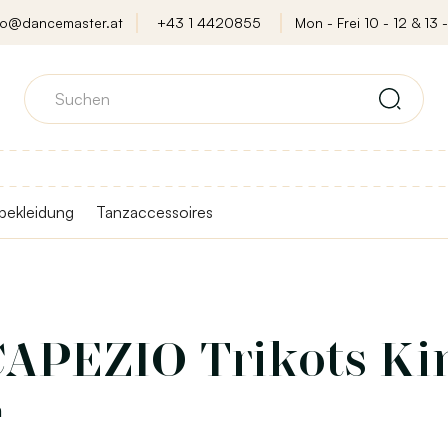
fo@dancemaster.at
+43 1 4420855
Mon - Frei 10 - 12 & 13 -
bekleidung
Tanzaccessoires
CAPEZIO Trikots Ki
h