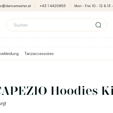
fo@dancemaster.at
+43 1 4420855
Mon - Frei 10 - 12 & 13 -
bekleidung
Tanzaccessoires
CAPEZIO Hoodies K
njt