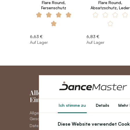
Flare Round,
Flare Round,
Fersenschutz
Absatzschutz, Leder
6,63 €
6,83 €
Auf Lager
Auf Lager
Alles über den
Mein Kon
Einkauf
Ich stimme zu
Details
Mehr 
Mein Konto
Allgemeine
Bestellhistorie
Geschäftsbedingungen
Neuigkeiten
Diese Website verwendet Cook
Datenschutz DSGVO