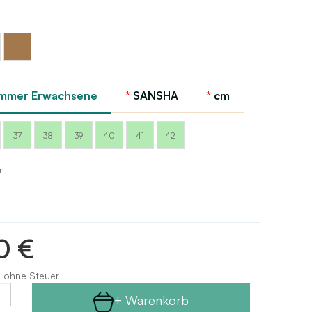
Sansha
icht
Body
Tan
mmer Erwachsene
SANSHA
cm
37
38
39
40
41
42
m
0 €
s ohne Steuer
+ Warenkorb