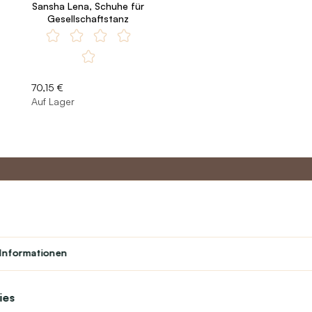
Sansha Lena, Schuhe für
Gesellschaftstanz
70,15 €
Auf Lager
to
Master-Programm
Kundens
Informationen
Über uns
Student
Kontakt
Theater
text_faq
Treueprogramm
ies
Online-Rekla