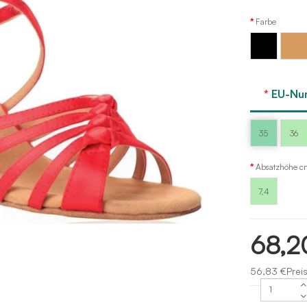
Farbe
Sansha
Schwarz
Körperl
EU-Nu
35
36
Absatzhöhe c
7,4
68,2
56,83 €Prei