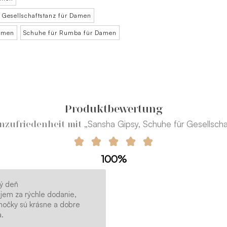
 Gesellschaftstanz für Damen
Damen
Schuhe für Rumba für Damen
Produktbewertung
„Sansha Gipsy, Schuhe für Gesellscha
zufriedenheit mit
100%
ý deň
jem za rýchle dodanie,
nočky sú krásne a dobre
.