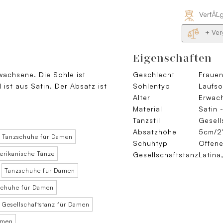
VerfĂĽ
+ Ver
Eigenschaften
rwachsene. Die Sohle ist
Geschlecht
Fraue
ist aus Satin. Der Absatz ist
Sohlentyp
Laufso
Alter
Erwach
Material
Satin 
Tanzstil
Gesell
Absatzhöhe
5cm/2"
Tanzschuhe für Damen
Schuhtyp
Offene
erikanische Tänze
Gesellschaftstanz
Latina
Tanzschuhe für Damen
schuhe für Damen
 Gesellschaftstanz für Damen
amen