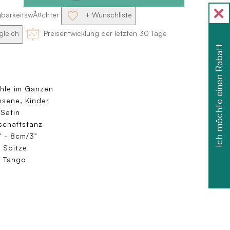
gbarkeitswĂ¤chter
+ Wunschliste
gleich
Preisentwicklung der letzten 30 Tage
Ich möchte einen Rabatt
n
hle im Ganzen
sene, Kinder
-Satin
schaftstanz
 - 8cm/3"
 Spitze
, Tango