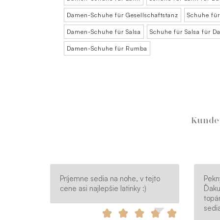
Damen-Schuhe für Gesellschaftstanz
Schuhe für
Damen-Schuhe für Salsa
Schuhe für Salsa für 
Damen-Schuhe für Rumba
Kunden
Príjemne sedia na nohe, v tejto
Pekn
cene asi najlepšie latinky :)
Ďaku
topá
sedia