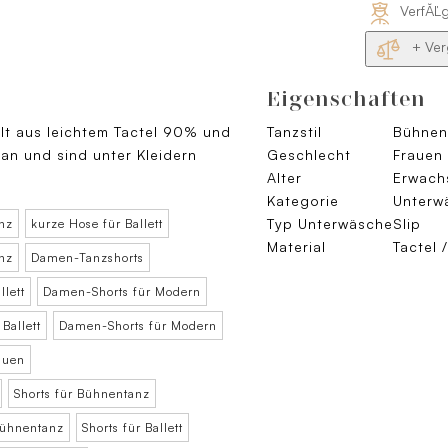
VerfĂĽ
+ Ver
Eigenschaften
lt aus leichtem Tactel 90% und
Tanzstil
Bühnent
 an und sind unter Kleidern
Geschlecht
Frauen
Alter
Erwach
Kategorie
Unterw
Typ Unterwäsche
Slip
nz
kurze Hose für Ballett
Material
Tactel 
nz
Damen-Tanzshorts
lett
Damen-Shorts für Modern
Ballett
Damen-Shorts für Modern
auen
Shorts für Bühnentanz
Bühnentanz
Shorts für Ballett