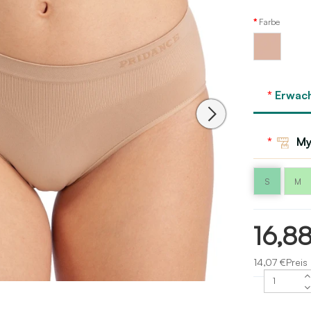
Farbe
Körper
- Nude
Erwac
My
S
M
16,8
14,07 €Preis