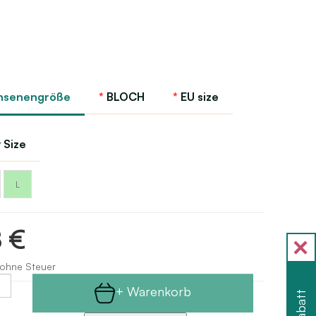
hsenengröße
BLOCH
EU size
 Size
L
8 €
 ohne Steuer
+ Warenkorb