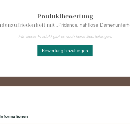
Produktbewertung
„Pridance, nahtlose Damenunterh
denzufriedenheit mit
Für dieses Produkt gibt es noch keine Beurteilungen.
Bewertung hinzufuegen
to
Master-Programm
Kundens
Informationen
Über uns
Student
Kontakt
Theater