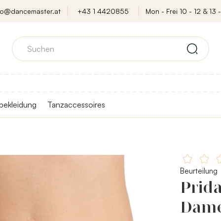
fo@dancemaster.at
+43 1 4420855
Mon - Frei 10 - 12 & 13 -
bekleidung
Tanzaccessoires
Beurteilung
Prida
Dame