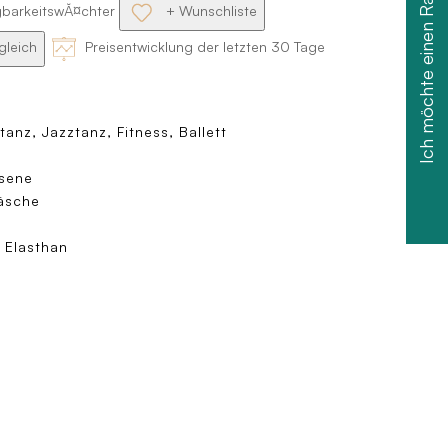
Ich möchte einen Rabatt
gbarkeitswĂ¤chter
+ Wunschliste
gleich
Preisentwicklung der letzten 30 Tage
anz, Jazztanz, Fitness, Ballett
sene
äsche
/ Elasthan