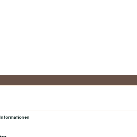
to
Master-Programm
Kundens
Informationen
Über uns
Student
Kontakt
Theater
text_faq
Treueprogramm
ies