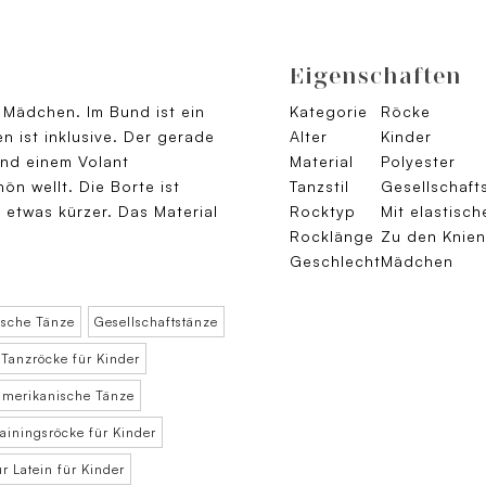
Eigenschaften
r Mädchen. Im Bund ist ein
Kategorie
Röcke
 ist inklusive. Der gerade
Alter
Kinder
und einem Volant
Material
Polyester
n wellt. Die Borte ist
Tanzstil
Gesellschaft
 etwas kürzer. Das Material
Rocktyp
Mit elastisc
Rocklänge
Zu den Knien
Geschlecht
Mädchen
ische Tänze
Gesellschaftstänze
Tanzröcke für Kinder
namerikanische Tänze
rainingsröcke für Kinder
r Latein für Kinder