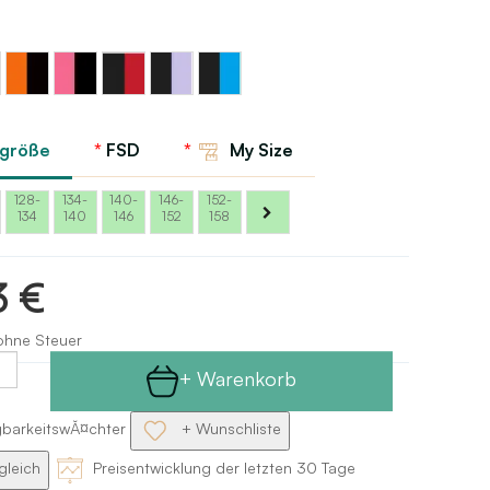
z/Neongrün
Schwarz/Orange
Schwarz/Karmesinrot
Rot/Schwarz
Schwarz/Lavendel
Schwarz/Blau
rgröße
FSD
My Size
128-
134-
140-
146-
152-
134
140
146
152
158
3 €
 ohne Steuer
+ Warenkorb
gbarkeitswĂ¤chter
+ Wunschliste
gleich
Preisentwicklung der letzten 30 Tage