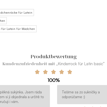
dchenröcke für Latein
chen
 für Latein für Mädchen
Produktbewertung
„Kinderrock für Latin basic”
Kundenzufriedenheit mit
100%
pěkná sukýnka. Jsem ráda
Tešíme sa zo sukničky a
em si ji objednala a určitě to
odporúčame :)
učuji i vám.