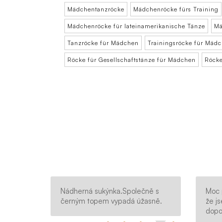
Mädchentanzröcke
Mädchenröcke fürs Training
Mädchenröcke für lateinamerikanische Tänze
Mä
Tanzröcke für Mädchen
Trainingsröcke für Mäd
Röcke für Gesellschaftstänze für Mädchen
Röcke
Nádherná sukýnka.Společně s
Moc 
černým topem vypadá úžasně.
že js
dopor