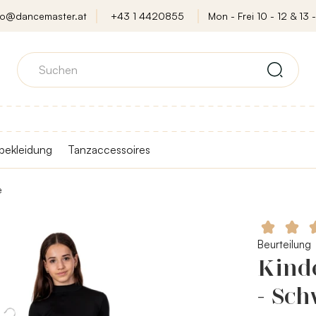
fo@dancemaster.at
+43 1 4420855
Mon - Frei 10 - 12 & 13 -
bekleidung
Tanzaccessoires
e
Beurteilung
Kinde
- Sc