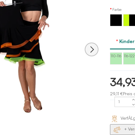
Farbe
Schwarz
Schwar
Kinde
110-116
116-122
34,9
29,11 €Preis
VerfĂĽ
+ Ver