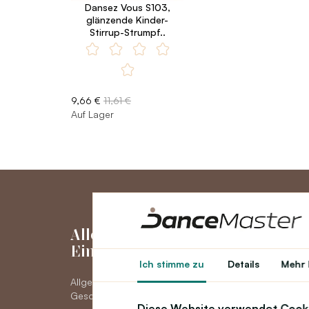
Dansez Vous S103,
glänzende Kinder-
Stirrup-Strumpf..
9,66 €
11,61 €
Auf Lager
Alles über den
Mein Kon
Einkauf
Ich stimme zu
Details
Mehr 
Mein Konto
Allgemeine
Bestellhistorie
Geschäftsbedingungen
Neuigkeiten
Diese Website verwendet Cook