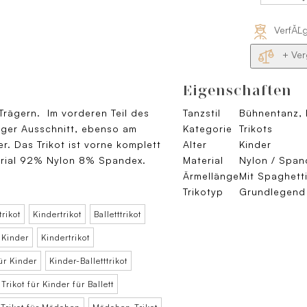
VerfĂĽ
+ Ver
Eigenschaften
 Trägern. Im vorderen Teil des
Tanzstil
Bühnentanz, 
miger Ausschnitt, ebenso am
Kategorie
Trikots
er. Das Trikot ist vorne komplett
Alter
Kinder
aterial 92% Nylon 8% Spandex.
Material
Nylon / Span
Ärmellänge
Mit Spaghett
Trikotyp
Grundlegend 
rikot
Kindertrikot
Balletttrikot
r Kinder
Kindertrikot
ür Kinder
Kinder-Balletttrikot
Trikot für Kinder für Ballett