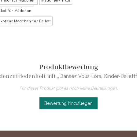
Trikot für Mädchen
Mädchen-Trikot
ikot für Mädchen
ikot für Mädchen für Ballett
Produktbewertung
„Dansez Vous Lora, Kinder-Ballettt
denzufriedenheit mit
Für dieses Produkt gibt es noch keine Beurteilungen.
Bewertung hinzufuegen