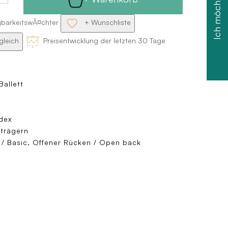
gbarkeitswĂ¤chter
+ Wunschliste
gleich
Preisentwicklung der letzten 30 Tage
Ballett
dex
iträgern
/ Basic, Offener Rücken / Open back