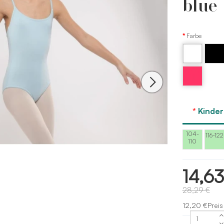
blue
Farbe
Weiß
Schwar
Petunie
Tanzen
Sie
Kinde
104-
116-122
110
14,6
28,29 €
12,20 €Preis