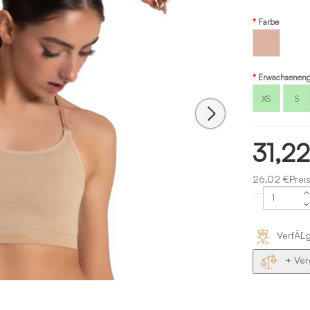
Farbe
Hautfarbenes
Capezio
Erwachseneng
XS
S
31,2
26,02 €Prei
VerfĂĽ
+ Ver