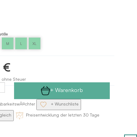
röße
M
L
XL
2 €
s ohne Steuer
+ Warenkorb
gbarkeitswĂ¤chter
+ Wunschliste
gleich
Preisentwicklung der letzten 30 Tage