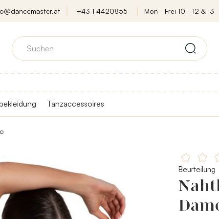
fo@dancemaster.at
+43 1 4420855
Mon - Frei 10 - 12 & 13 -
bekleidung
Tanzaccessoires
io
Beurteilung
Nahtl
Dame