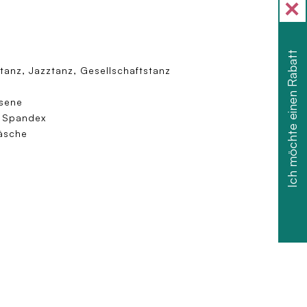
Ich möchte einen Rabatt
anz, Jazztanz, Gesellschaftstanz
sene
/ Spandex
äsche