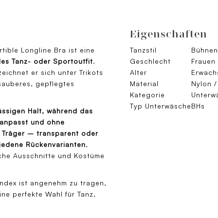
Eigenschaften
ible Longline Bra ist eine
Tanzstil
Bühnent
es Tanz- oder Sportoutfit
.
Geschlecht
Frauen
eichnet er sich unter Trikots
Alter
Erwach
sauberes, gepflegtes
Material
Nylon 
Kategorie
Unterw
Typ Unterwäsche
BHs
ässigen Halt, während das
 anpasst und ohne
e Träger – transparent oder
hiedene Rückenvarianten
,
iche Ausschnitte und Kostüme
andex ist angenehm zu tragen,
ine perfekte Wahl für Tanz,