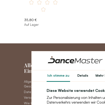
35,80 €
Auf Lager
Alles über den
Mein Kon
Einkauf
Ich stimme zu
Details
Mehr 
Mein Konto
Allgemeine
Bestellhistorie
Geschäftsbedingungen
Neuigkeiten
Diese Website verwendet Cook
Datenschutz DSGVO
Zur Personalisierung von Inhalten 
Versand
Datenverkehrs verwenden wir Cookie
Wie bezahlen