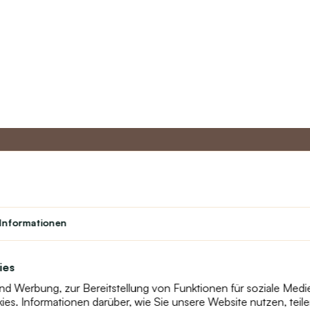
to
Master-Programm
Kundens
Informationen
Über uns
Student
Kontakt
Theater
text_faq
Treueprogramm
ies
Online-Rekla
und Werbung, zur Bereitstellung von Funktionen für soziale Med
Widerruf
s. Informationen darüber, wie Sie unsere Website nutzen, teilen
Sitemap