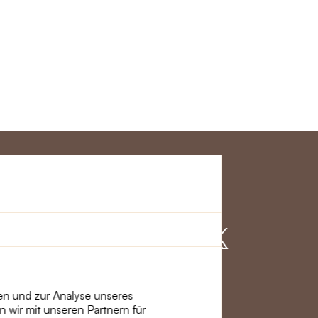
ervice
Mach mit
mationen und
ien und zur Analyse unseres
 wir mit unseren Partnern für