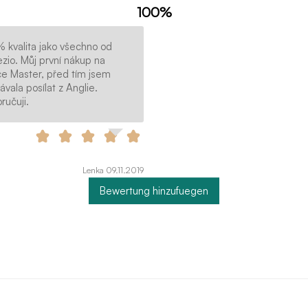
100%
 kvalita jako všechno od
zio. Můj první nákup na
e Master, před tím jsem
vala posílat z Anglie.
ručuji.
Lenka 09.11.2019
Bewertung hinzufuegen