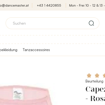
fo@dancemaster.at
+43 1 4420855
Mon - Frei 10 - 12 & 13 -
bekleidung
Tanzaccessoires
Beurteilung
Capez
- Ros