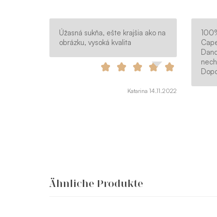
Úžasná sukňa, ešte krajšia ako na
100%
obrázku, vysoká kvalita
Cape
Danc
nechá
Dopo
Katarina 14.11.2022
Ähnliche Produkte