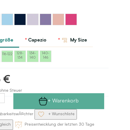
Blaues
Marineblaues
Violettes
Violett
Violette
z
Rosa
Capezio-
Capezio
Lavender
dunkler
Maulbeere
Licht
Capezio
Lavendel
Capezio
Capezio
Capezio
rgröße
Capezio
My Size
128-
134-
140-
116-122
134
140
146
6 €
 ohne Steuer
+ Warenkorb
gbarkeitswĂ¤chter
+ Wunschliste
gleich
Preisentwicklung der letzten 30 Tage