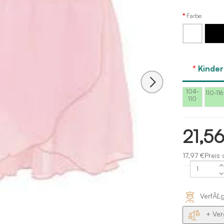
Farbe
Weiß
Schwar
Kinde
104-
110-116
110
21,5
17,97 €Preis
VerfĂĽ
+ Ver