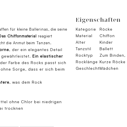
Eigenschaften
Kategorie
Röcke
ffen für kleine Ballerinas, die seine
Material
Chiffon
Das Chiffonmaterial
reagiert
Alter
Kinder
cht die Anmut beim Tanzen.
Tanzstil
Ballett
vorne
, der ein elegantes Detail
Rocktyp
Zum Binden, 
gewährleistet.
Ein elastischer
Rocklänge
Kurze Röcke
 der Farbe des Rocks passt sich
Geschlecht
Mädchen
 ohne Sorge, dass er sich beim
ntere
, was dem Rock
g
ttel ohne Chlor bei niedrigen
rei trocknen