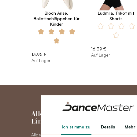
Bloch Arise,
Ludmila, Trikot mit
Ballettschläppchen für
Shorts
Kinder
16,39 €
13,95 €
Auf Lager
Auf Lager
Alles über den
Mein Kon
Einkauf
Ich stimme zu
Details
Mehr 
Mein Konto
Allgemeine
Bestellhistorie