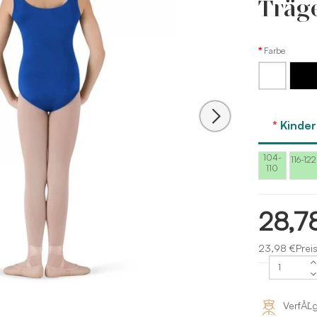
Träg
Farbe
Weiß
Schwar
Kinde
104-
116-122
110
28,7
23,98 €Prei
VerfĂĽ