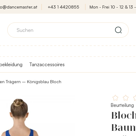
fo@dancemaster.at
+43 1 4420855
Mon - Frei 10 - 12 & 13 -
bekleidung
Tanzaccessoires
ten Trägern – Königsblau Bloch
Beurteilung
Bloc
Baum