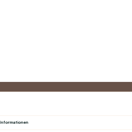
to
Master-Programm
Kundens
Informationen
Über uns
Student
Kontakt
Theater