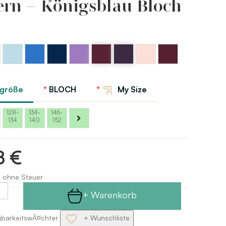
ern – Königsblau Bloch
Blaues
Königsblau
Blauer
Lavendel
Violette
Violetter
Burgundy
z
Rosa
pastellfarbenes
Bloch
Marineblock
Bloch
Beeren
Auberginen-
Bloch
Bloch
Bloch
Bloch
Lichter
rgröße
BLOCH
My Size
Bloch
128-
134-
146-
134
140
152
8 €
s ohne Steuer
+ Warenkorb
gbarkeitswĂ¤chter
+ Wunschliste