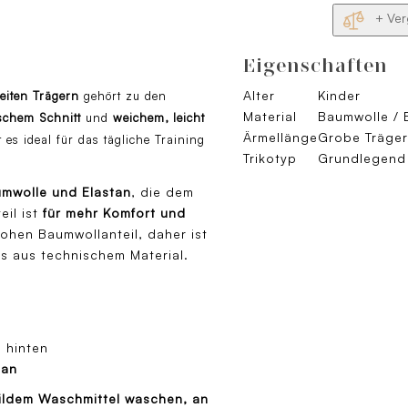
+ Ver
Eigenschaften
Alter
Kinder
reiten Trägern
gehört zu den
Material
Baumwolle / 
ischem Schnitt
und
weichem, leicht
Ärmellänge
Grobe Träger
 es ideal für das tägliche Training
Trikotyp
Grundlegend 
mwolle und Elastan
, die dem
eil ist
für mehr Komfort und
hohen Baumwollanteil, daher ist
ots aus technischem Material.
 hinten
tan
mildem Waschmittel waschen, an