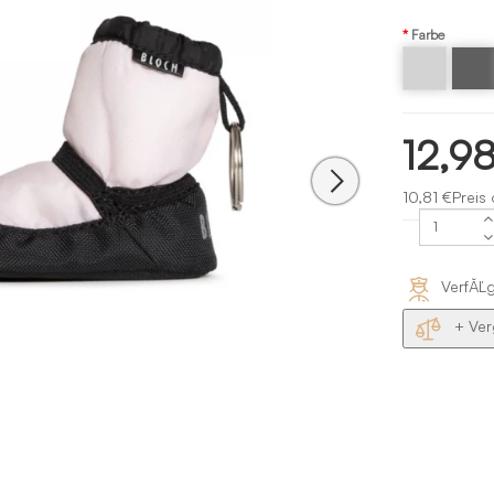
Farbe
Hellgrau
Grau -
Bloch
Anthraz
12,9
10,81 €Preis
VerfĂĽ
+ Ver