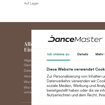
Auf Lager
Alles über den
Mein Kon
Einkauf
Ich stimme zu
Details
Mehr 
Mein Konto
Allgemeine
Bestellhistorie
Geschäftsbedingungen
Neuigkeiten
Diese Website verwendet Cook
Datenschutz DSGVO
Zur Personalisierung von Inhalten 
Versand
Datenverkehrs verwenden wir Cookie
Wie bezahlen
soziale Medien, Werbung und Analys
Wie man Ware reklamiert,
bereitgestellt haben oder die sie i
umtauscht oder zurückgibt
Nutzerrechten und dem Recht, Ihre 