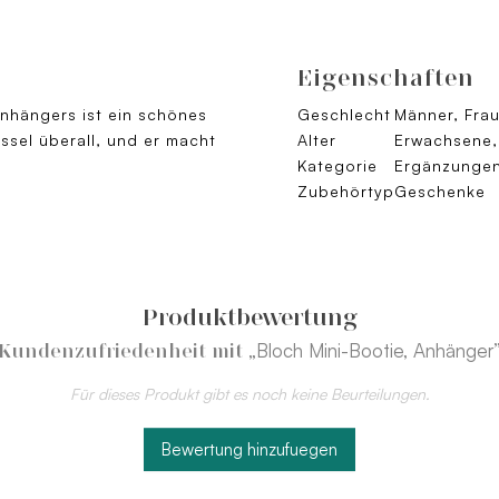
Eigenschaften
anhängers ist ein schönes
Geschlecht
Männer, Fra
ssel überall, und er macht
Alter
Erwachsene,
Kategorie
Ergänzunge
Zubehörtyp
Geschenke
Produktbewertung
„Bloch Mini-Bootie, Anhänger
Kundenzufriedenheit mit
Für dieses Produkt gibt es noch keine Beurteilungen.
Bewertung hinzufuegen