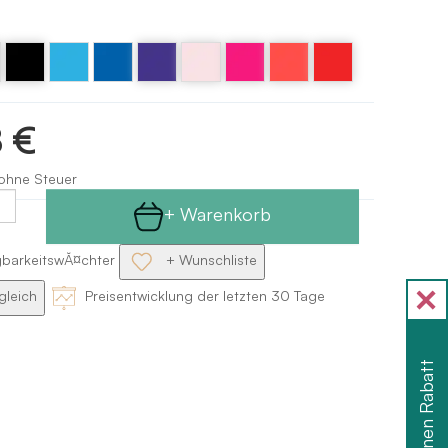
Blauer
Violett
Orange
Schwarz
Blau -
Rosa
Rosa
Rot -
fluoreszierender
-
fluoreszierender
Bloch
purple
Bloch
it
blue
Candy
fluoreszierend
red
8 €
Bloch
 ohne Steuer
+ Warenkorb
gbarkeitswĂ¤chter
+ Wunschliste
gleich
Preisentwicklung der letzten 30 Tage