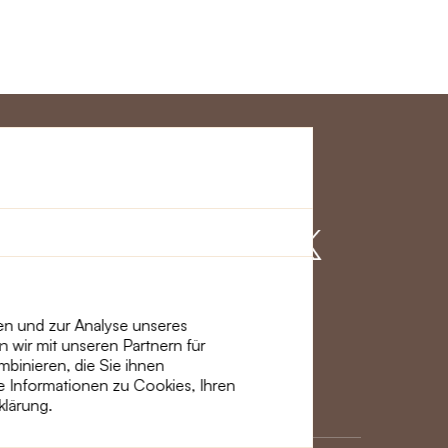
ervice
Mach mit
mationen und
ien und zur Analyse unseres
 wir mit unseren Partnern für
binieren, die Sie ihnen
re Informationen zu Cookies, Ihren
klärung.