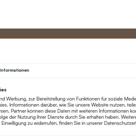
to
Master-Programm
Kundens
Informationen
Über uns
Student
Kontakt
Theater
text_faq
Treueprogramm
ies
Online-Rekla
und Werbung, zur Bereitstellung von Funktionen für soziale Med
Widerruf
s. Informationen darüber, wie Sie unsere Website nutzen, teilen
Sitemap
en. Partner können diese Daten mit weiteren Informationen kom
nfolge der Nutzung ihrer Dienste durch Sie erhalten haben. Weite
Einwilligung zu widerrufen, finden Sie in unserer Datenschutzer