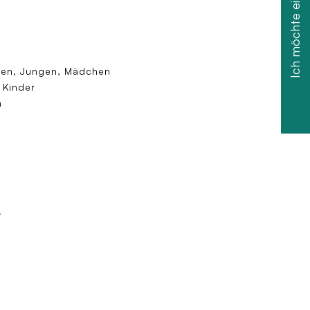
Ich möchte einen Rabatt
uen, Jungen, Mädchen
 Kinder
n
”