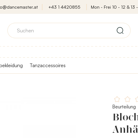
fo@dancemaster.at
+43 1 4420855
Mon - Frei 10 - 12 & 13 -
bekleidung
Tanzaccessoires
Beurteilung
Bloch
Anhä