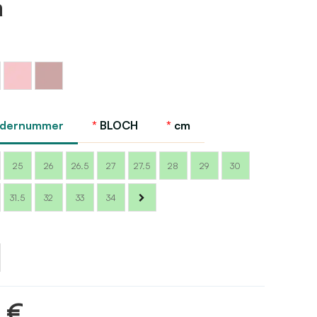
h
z
Rosa
Rosa
Bloch
Theater
ndernummer
BLOCH
cm
Bloch
25
26
26.5
27
27.5
28
29
30
31.5
32
33
34
tufe
 €