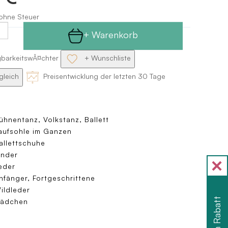
 ohne Steuer
+ Warenkorb
gbarkeitswĂ¤chter
+ Wunschliste
gleich
Preisentwicklung der letzten 30 Tage
ühnentanz, Volkstanz, Ballett
aufsohle im Ganzen
allettschuhe
inder
eder
nfänger, Fortgeschrittene
ildleder
ädchen