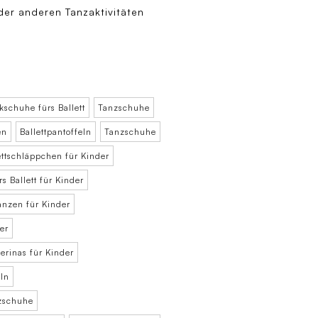
 oder anderen Tanzaktivitäten
schuhe fürs Ballett
Tanzschuhe
en
Ballettpantoffeln
Tanzschuhe
ettschläppchen für Kinder
 Ballett für Kinder
nzen für Kinder
er
lerinas für Kinder
eln
zschuhe