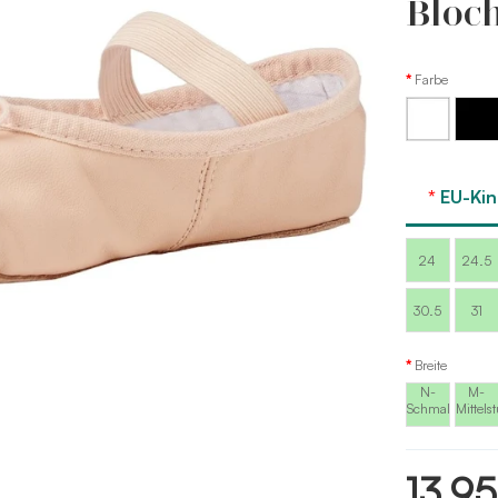
Bloc
Farbe
Weiß
Schwar
EU-Ki
24
24.5
30.5
31
Breite
N-
M-
Schmal
Mittels
13,95