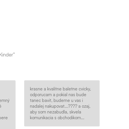
Kinder”
krasne a kvalitne baletne cvicky,
odporucam a pokial nas bude
jemný
tanec bavit, budeme u vas i
é
nadalej nakupovat...???? a ozaj,
aby som nezabudla, skvela
bere
komunikacia s obchodikom...