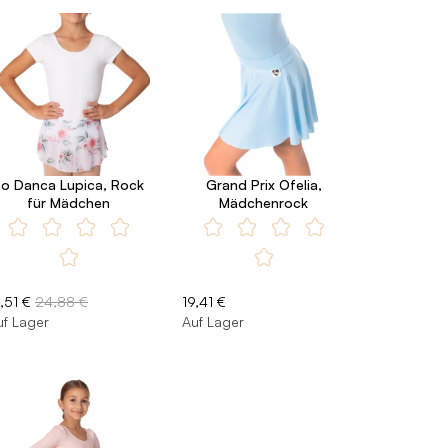
So Danca Lupica, Rock
Grand Prix Ofelia,
für Mädchen
Mädchenrock
,51 €
24,88 €
19,41 €
uf Lager
Auf Lager