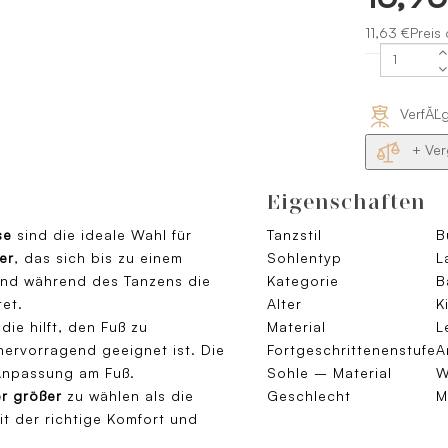
11,63 €Preis
VerfĂĽ
+ Ver
Eigenschaften
se
sind die ideale Wahl für
Tanzstil
B
er
, das sich bis zu einem
Sohlentyp
L
und während des Tanzens die
Kategorie
B
et.
Alter
K
 die hilft, den Fuß zu
Material
L
hervorragend geeignet ist. Die
Fortgeschrittenenstufe
A
Anpassung am Fuß.
Sohle – Material
W
r größer
zu wählen als die
Geschlecht
M
t der richtige Komfort und