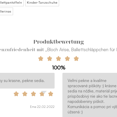
lettpantoffeln
Kinder-Tanzschuhe
llerinas
Produktbewertung
„Bloch Arise, Ballettschläppchen für 
nzufriedenheit mit
100%
ky su krasne, pekne sedia.
Veľmi pekne a kvalitne
spracované piškóty :) krásne
sedia na nôžke, materiál prí
prispôsobivý nie ako tie lacn
napodobeniny piškót.
Komunikácia a pomoc pri vý
Ema 22.02.2022
úžasná :)