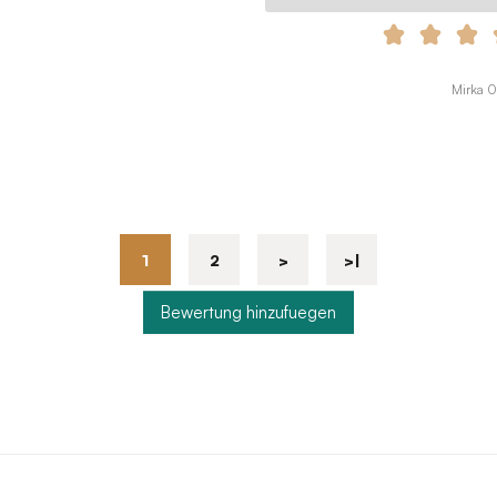
Mirka 
1
2
>
>|
Bewertung hinzufuegen