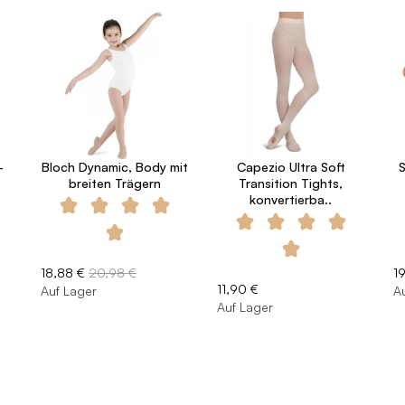
-
Bloch Dynamic, Body mit
Capezio Ultra Soft
breiten Trägern
Transition Tights,
konvertierba..
18,88 €
20,98 €
19
11,90 €
Auf Lager
A
Auf Lager