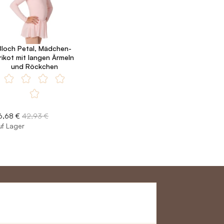
Bloch Petal, Mädchen-
rikot mit langen Ärmeln
und Röckchen
6,68 €
42,93 €
uf Lager
ervice
Mach mit