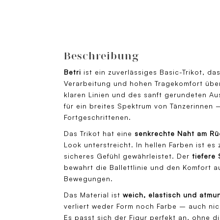
Beschreibung
Betri
ist ein zuverlässiges Basic-Trikot, d
Verarbeitung und hohen Tragekomfort über
klaren Linien und des sanft gerundeten Aus
für ein breites Spektrum von Tänzerinnen 
Fortgeschrittenen.
Das Trikot hat eine
senkrechte Naht am Rü
Look unterstreicht. In hellen Farben ist e
sicheres Gefühl gewährleistet. Der
tiefere
bewahrt die Ballettlinie und den Komfort 
Bewegungen.
Das Material ist
weich, elastisch und atmu
verliert weder Form noch Farbe – auch ni
Es passt sich der Figur perfekt an, ohne d