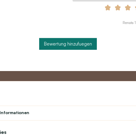
Renata 
Bewertung hinzufuegen
to
Master-Programm
Kundens
Informationen
Über uns
Student
Kontakt
Theater
text_faq
Treueprogramm
ies