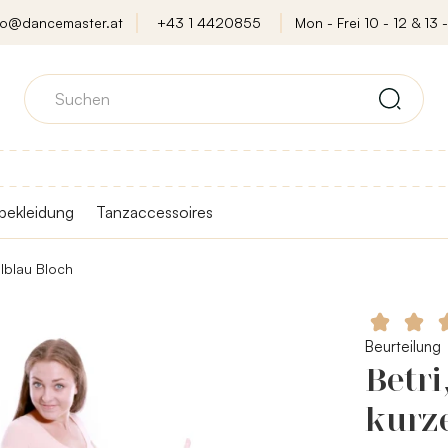
fo@dancemaster.at
+43 1 4420855
Mon - Frei 10 - 12 & 13 -
bekleidung
Tanzaccessoires
llblau Bloch
Beurteilung
Betri
kurz