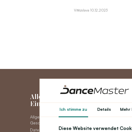
Vítězslava 10.12.2023
Alles über den
Mein Kon
Einkauf
Ich stimme zu
Details
Mehr 
Mein Konto
Allgemeine
Bestellhistorie
Geschäftsbedingungen
Neuigkeiten
Diese Website verwendet Cook
Datenschutz DSGVO