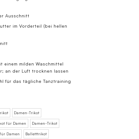
er Ausschnitt
ter im Vorderteil (bei hellen
nitt
it einem milden Waschmittel
 an der Luft trocknen lassen
l für das tägliche Tanztraining
rikot
Damen-Trikot
ikot für Damen
Damen-Trikot
 für Damen
Balletttrikot