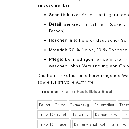
einzuschränken.
Schnitt:
kurzer Ärmel, sanft gerundet
Detail:
senkrechte Naht am Rücken, Fut
Farben)
Höschenlinie:
tieferer klassischer Sch
Material:
90 % Nylon, 10 % Spandex
Pflege:
bei niedrigen Temperaturen m
waschen, ohne Verwendung von Chlor;
Das Betri-Trikot ist eine hervorragende Wah
sowie für stilvolle Auftritte.
Farbe des Trikots:
Pastellblau Bloch
Ballett
Trikot
Turnanzug
Balletttrikot
Tanzt
Trikot für Ballett
Tanztrikot
Damen-Trikot
Tr
Trikot für Frauen
Damen-Tanztrikot
Tanztrikot