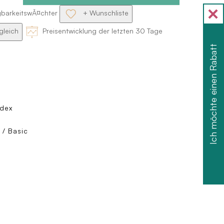
gbarkeitswĂ¤chter
+ Wunschliste
gleich
Preisentwicklung der letzten 30 Tage
Ich möchte einen Rabatt
ndex
/ Basic