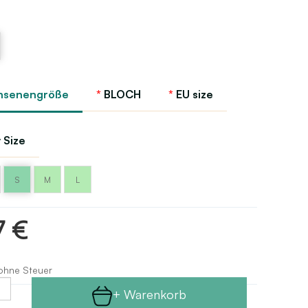
hsenengröße
BLOCH
EU size
 Size
S
M
L
7 €
 ohne Steuer
+ Warenkorb