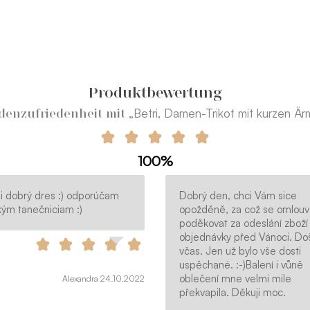
Produktbewertung
„Betri, Damen-Trikot mit kurzen Är
enzufriedenheit mit
100%
i dobrý dres :) odporúčam
Dobrý den, chci Vám sice
kým tanečniciam :)
opožděně, za což se omlou
poděkovat za odeslání zboží
objednávky před Vánoci. Do
včas. Jen už bylo vše dosti
uspěchané. :-)Balení i vůně
oblečení mne velmi mile
Alexandra 24.10.2022
překvapila. Děkuji moc.