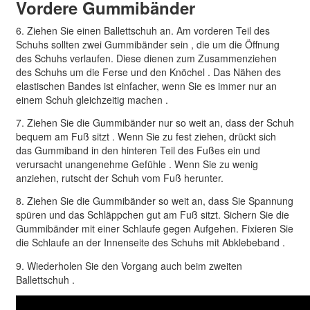
Vordere Gummib
änder
6. Ziehen Sie einen Ballettschuh
an
.
Am
vorderen
Teil des
Schuhs sollten
zwei Gummibänder sein , die
um die Öffnung
des Schuhs
verlaufen. Diese dienen zum
Zusammenziehen
des Schuhs
um die
Ferse und
den Knöchel . Das Nähen des
elastischen Bandes ist einfacher, wenn Sie es immer nur an
einem Schuh gleichzeitig machen .
7
.
Ziehen Sie die Gummib
änder nur so weit an, dass der Schuh
bequem
am
Fuß sitzt . Wenn Sie zu fest ziehen, drückt sich
das Gummiband
in den hinteren Teil des Fußes ein und
verursacht unangenehme Gefühle .
Wenn Sie zu wenig
anziehen, rutscht der Schuh vom Fuß herunter.
8
. Ziehen Sie die Gummibänder so weit an, dass Sie Spannung
spüren und das Schläppchen gut am Fuß sitzt.
Sichern Sie die
Gummibänder mit einer Schlaufe gegen Aufgehen. Fixieren Sie
die Schlaufe
an der Innenseite des Schuhs mit Abklebeband .
9
.
Wiederholen Sie den Vorgang
auch beim zweiten
Ballett
schuh
.