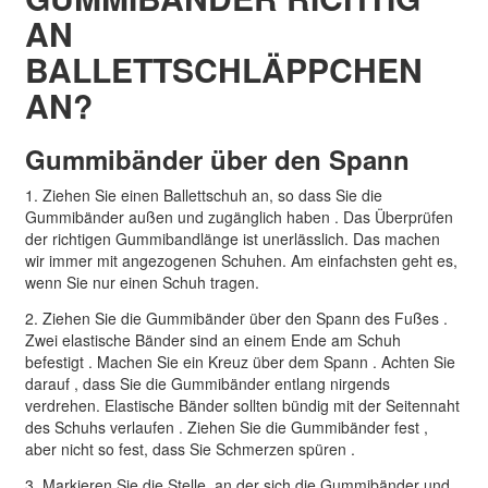
AN
BALLETTSCHLÄPPCHEN
AN?
Gummibänder über den Spann
1. Ziehen Sie einen Ballettschuh
an
, so
dass Sie
die
Gummibänder außen und zugänglich haben .
Das Überprüfen
der richtigen Gummibandlänge ist
unerlässlich. Das machen
wir immer mit angezogenen Schuhen. Am
einfachsten geht es,
wenn Sie nur einen Schuh
tragen.
2
. Ziehen Sie
die Gummib
änder über den Spann des Fußes .
Zwei elastische
Bänder sind an einem Ende am Schuh
befestigt . Machen Sie ein Kreuz
über dem
Spann .
Achten Sie
darauf ,
dass Sie die Gummibänder entlang nirgends
verdrehen. Elastische
Bänder sollten
bündig
mit
der
Seitennaht
des Schuhs
verlaufen . Ziehen Sie die Gummib
änder fest ,
aber nicht so fest, dass Sie
Schmerz
en
spüren
.
3. Markieren Sie die Stelle, an der sich die Gummibänder und